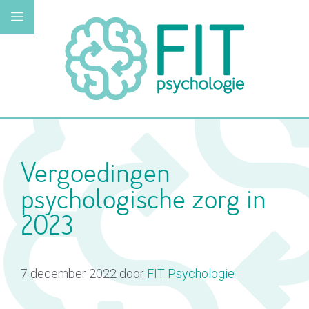
Ga
Menu
naar
de
inhoud
Vergoedingen
psychologische zorg in
2023
7 december 2022
door
FIT Psychologie